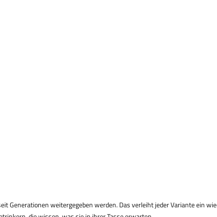
eit Generationen weitergegeben werden. Das verleiht jeder Variante ein wi
etrinkern, die wissen, was sie in ihrer Tasse erwarten.