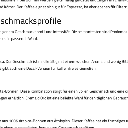
Körper. Der Kaffee eignet sich gut für Espresso, ist aber ebenso für Filterz
eschmacksprofile
 eigenem Geschmacksprofil und Intensität. Die bekanntesten sind Prodomo u
iebe die passende Wahl.
 Der Geschmack ist mild kräftig mit einem weichen Aroma und wenig Bitter
Es gibt auch eine Decaf-Version für koffeinfreies Genießen.
sta-Bohnen. Diese Kombination sorgt für einen vollen Geschmack und eine cr
ngen erhältlich. Crema d'Oro ist eine beliebte Wahl für den täglichen Gebrauc
e aus 100% Arabica-Bohnen aus Äthiopien. Dieser Kaffee hat ein fruchtiges un
le, die einen ausgeprägten, komplexen Geschmack schätzen.