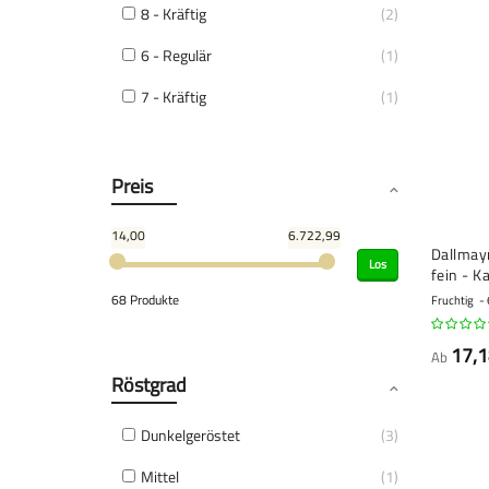
8 - Kräftig
2
6 - Regulär
1
7 - Kräftig
1
Preis
14,00
6.722,99
Dallmay
Los
fein - K
68 Produkte
Fruchtig
17,1
Ab
Röstgrad
Dunkelgeröstet
3
Mittel
1