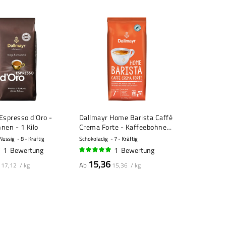
Espresso d'Oro -
Dallmayr Home Barista Caffè
nen - 1 Kilo
Crema Forte - Kaffeebohnen
- 1 Kilo
 Nussig
8 - Kräftig
Schokoladig
7 - Kräftig
1
Bewertung
1
Bewertung
100%
15,36
Ab
17,12 / kg
15,36 / kg