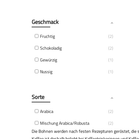
Geschmack
Fruchtig
2
Schokoladig
2
Gewürzig
1
Nussig
1
Sorte
Arabica
2
Mischung Arabica/Robusta
2
Die Bohnen werden nach festen Rezepturen geröstet, die s
Kaffee ist deshalb beliebt bei Kaffeetrinkerinnen und Kaffe