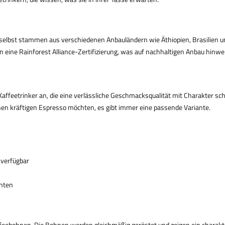
selbst stammen aus verschiedenen Anbauländern wie Äthiopien, Brasilien
 eine Rainforest Alliance-Zertifizierung, was auf nachhaltigen Anbau hinwei
ffeetrinker an, die eine verlässliche Geschmacksqualität mit Charakter sch
einen kräftigen Espresso möchten, es gibt immer eine passende Variante.
 verfügbar
chten
feebohnen. Die Bohnen werden gleichmäßig geröstet und zeigen ein charakte