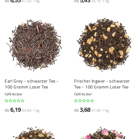
6,55
5,43
Ab
Ab
67,50 / kg
56,10 / kg
Earl Grey - schwarzer Tee -
Frischer Ingwer - schwarzer
100 Gramm Loser Tee
Tee - 100 Gramm Loser Tee
Café du Jour
Café du Jour
6,19
3,68
Ab
Ab
63,90 / kg
37,90 / kg