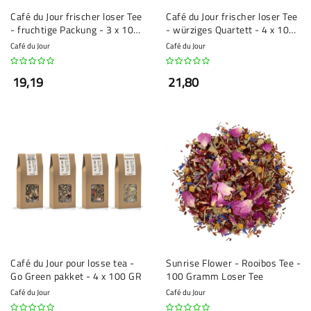
Café du Jour frischer loser Tee
Café du Jour frischer loser Tee
- fruchtige Packung - 3 x 100
- würziges Quartett - 4 x 100
Gramm
Gramm
Café du Jour
Café du Jour
19,19
21,80
Café du Jour pour losse tea -
Sunrise Flower - Rooibos Tee -
Go Green pakket - 4 x 100 GR
100 Gramm Loser Tee
Café du Jour
Café du Jour