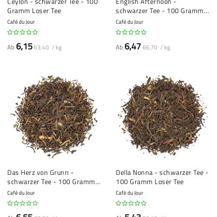
Ceylon - schwarzer Tee - 100
English Afternoon -
Gramm Loser Tee
schwarzer Tee - 100 Gramm
Loser Tee
Café du Jour
Café du Jour
6,15
6,47
Ab
Ab
63,40 / kg
66,70 / kg
Das Herz von Grunn -
Della Nonna - schwarzer Tee -
schwarzer Tee - 100 Gramm
100 Gramm Loser Tee
Loser Tee
Café du Jour
Café du Jour