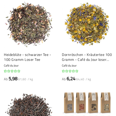
Heideblüte - schwarzer Tee -
Dornröschen - Kräutertee 100
100 Gramm Loser Tee
Gramm - Café du Jour loser
Tee
Café du Jour
Café du Jour
5,98
6,24
Ab
Ab
61,60 / kg
64,40 / kg