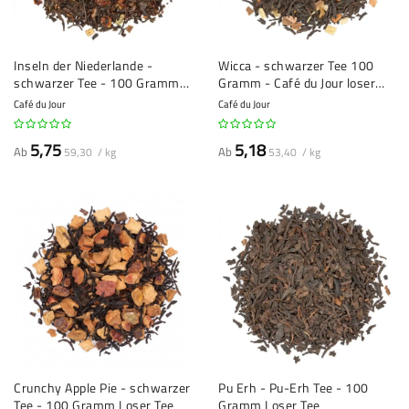
Inseln der Niederlande -
Wicca - schwarzer Tee 100
schwarzer Tee - 100 Gramm
Gramm - Café du Jour loser
Loser Tee
Tee
Café du Jour
Café du Jour
5,75
5,18
Ab
Ab
59,30 / kg
53,40 / kg
Crunchy Apple Pie - schwarzer
Pu Erh - Pu-Erh Tee - 100
Tee - 100 Gramm Loser Tee
Gramm Loser Tee