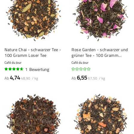
Nature Chai - schwarzer Tee -
Rose Garden - schwarzer und
100 Gramm Loser Tee
grüner Tee - 100 Gramm
Loser Tee
Café du Jour
Café du Jour
1
Bewertung
90%
4,74
6,55
Ab
Ab
48,90 / kg
67,50 / kg