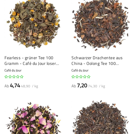
Fearless - grüner Tee 100
Schwarzer Drachentee aus
Gramm - Café du Jour loser
China - Oolong Tee 100
Tee
Gramm - Café du Jour loser
Café du Jour
Café du Jour
Tee
4,74
7,20
Ab
Ab
48,90 / kg
74,30 / kg