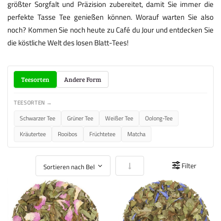
größter Sorgfalt und Präzision zubereitet, damit Sie immer die
perfekte Tasse Tee genießen können. Worauf warten Sie also
noch? Kommen Sie noch heute zu Café du Jour und entdecken Sie
die köstliche Welt des losen Blatt-Tees!
Teesorten
Andere Form
TEESORTEN →
Schwarzer Tee
Grüner Tee
Weißer Tee
Oolong-Tee
Kräutertee
Rooibos
Früchtetee
Matcha
In aufsteigender Reihenfolge
Filter