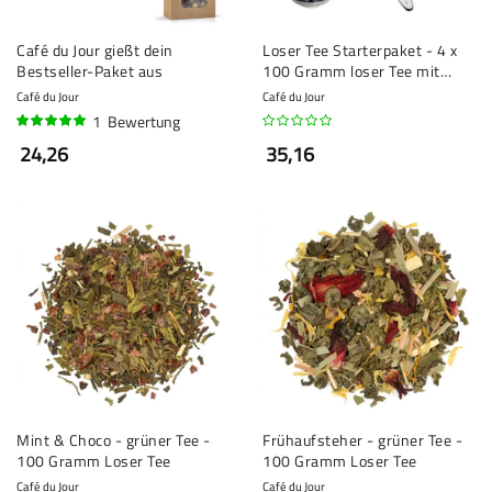
Café du Jour gießt dein
Loser Tee Starterpaket - 4 x
Bestseller-Paket aus
100 Gramm loser Tee mit
Teesieb und Messlöffel
Café du Jour
Café du Jour
1
Bewertung
100%
24,26
35,16
Mint & Choco - grüner Tee -
Frühaufsteher - grüner Tee -
100 Gramm Loser Tee
100 Gramm Loser Tee
Café du Jour
Café du Jour