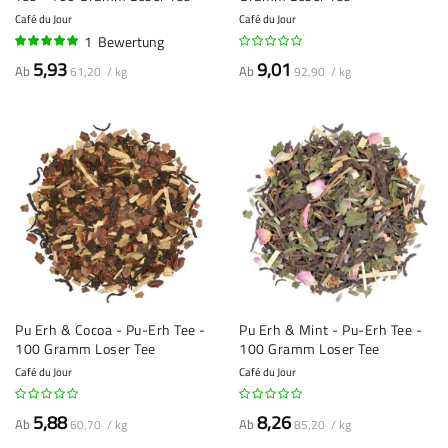
Café du Jour
Café du Jour
1
Bewertung
100%
5,93
9,01
Ab
Ab
61,20 / kg
92,90 / kg
Pu Erh & Cocoa - Pu-Erh Tee -
Pu Erh & Mint - Pu-Erh Tee -
100 Gramm Loser Tee
100 Gramm Loser Tee
Café du Jour
Café du Jour
5,88
8,26
Ab
Ab
60,70 / kg
85,20 / kg