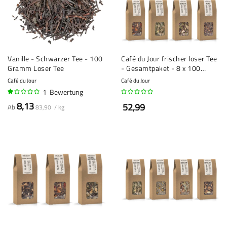
Vanille - Schwarzer Tee - 100
Café du Jour frischer loser Tee
Gramm Loser Tee
- Gesamtpaket - 8 x 100
Gramm
Café du Jour
Café du Jour
1
Bewertung
20%
8,13
52,99
Ab
83,90 / kg