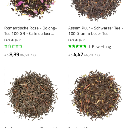
Romantische Rose - Oolong-
Assam Puur - Schwarzer Tee -
Tee 100 GR - Café du Jour
100 Gramm Loser Tee
losse tea
Café du Jour
Café du Jour
1
Bewertung
100%
8,39
4,47
Ab
Ab
86,50 / kg
46,20 / kg