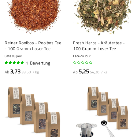
Reiner Rooibos - Rooibos Tee
Fresh Herbs - Kräutertee -
- 100 Gramm Loser Tee
100 Gramm Loser Tee
Café du Jour
Café du Jour
1
Bewertung
100%
3,73
5,25
Ab
Ab
38,50 / kg
54,20 / kg