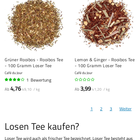
Grüner Rooibos - Rooibos Tee
Lemon & Ginger - Rooibos Tee
- 100 Gramm Loser Tee
- 100 Gramm Loser Tee
Café du Jour
Café du Jour
1
Bewertung
80%
4,76
3,99
Ab
Ab
49,10 / kg
41,20 / kg
1
2
3
Weiter
Losen Tee kaufen?
Loser Tee wird auch als frischer Tee bezeichnet. Loser Tee besteht aus