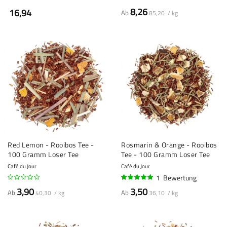
8,26
16,94
Ab
85,20 / kg
Red Lemon - Rooibos Tee -
Rosmarin & Orange - Rooibos
100 Gramm Loser Tee
Tee - 100 Gramm Loser Tee
Café du Jour
Café du Jour
1
Bewertung
100%
3,90
3,50
Ab
Ab
40,30 / kg
36,10 / kg