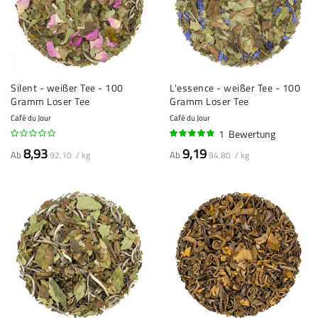
Silent - weißer Tee - 100
L'essence - weißer Tee - 100
Gramm Loser Tee
Gramm Loser Tee
Café du Jour
Café du Jour
1
Bewertung
100%
8,93
9,19
Ab
Ab
92,10 / kg
94,80 / kg