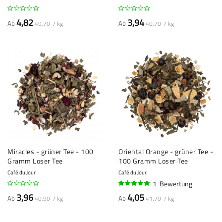
4,82
3,94
Ab
Ab
49,70 / kg
40,70 / kg
Miracles - grüner Tee - 100
Oriental Orange - grüner Tee -
Gramm Loser Tee
100 Gramm Loser Tee
Café du Jour
Café du Jour
1
Bewertung
100%
3,96
4,05
Ab
Ab
40,90 / kg
41,70 / kg