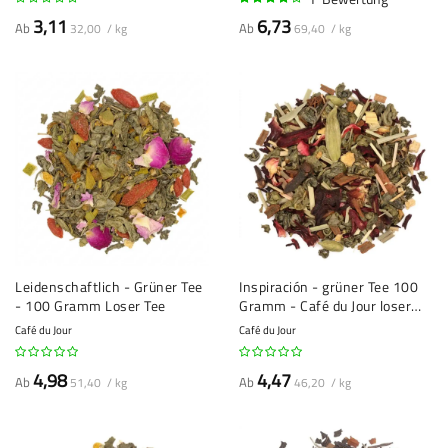
80%
3,11
6,73
Ab
Ab
32,00 / kg
69,40 / kg
Leidenschaftlich - Grüner Tee
Inspiración - grüner Tee 100
- 100 Gramm Loser Tee
Gramm - Café du Jour loser
Tee
Café du Jour
Café du Jour
4,98
4,47
Ab
Ab
51,40 / kg
46,20 / kg