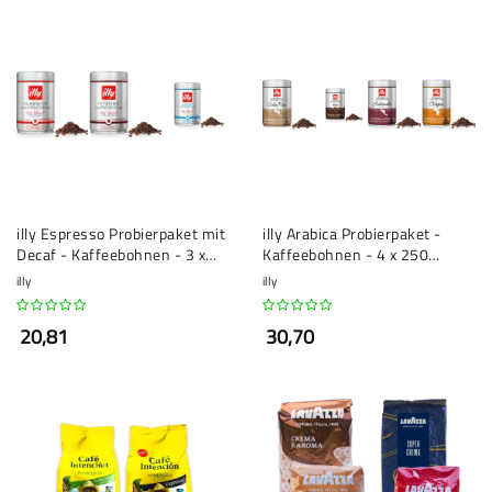
illy Espresso Probierpaket mit
illy Arabica Probierpaket -
Decaf - Kaffeebohnen - 3 x
Kaffeebohnen - 4 x 250
250 Gramm
Gramm
illy
illy
20,81
30,70