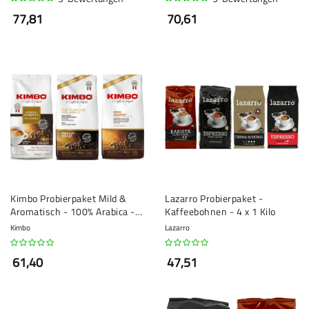
97%
96%
77,81
70,61
Kimbo Probierpaket Mild &
Lazarro Probierpaket -
Aromatisch - 100% Arabica - 3
Kaffeebohnen - 4 x 1 Kilo
x 1 Kilo
Kimbo
Lazarro
61,40
47,51