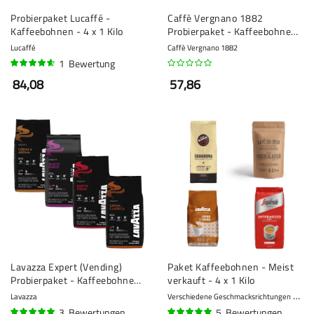
Probierpaket Lucaffé -
Caffè Vergnano 1882
Kaffeebohnen - 4 x 1 Kilo
Probierpaket - Kaffeebohnen
- 3 x 1 Kilo
Lucaffé
Caffè Vergnano 1882
1
Bewertung
90%
84,08
57,86
Lavazza Expert (Vending)
Paket Kaffeebohnen - Meist
Probierpaket - Kaffeebohnen
verkauft - 4 x 1 Kilo
- 4 x 1 Kilo
Lavazza
Verschiedene Geschmacksrichtungen
10 -
3
Bewertungen
5
Bewertungen