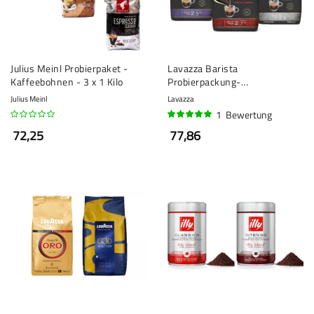
Julius Meinl Probierpaket -
Lavazza Barista
Kaffeebohnen - 3 x 1 Kilo
Probierpackung-
kaffeebohnen- 3 x 1 kilo
Julius Meinl
Lavazza
1
Bewertung
100%
72,25
77,86