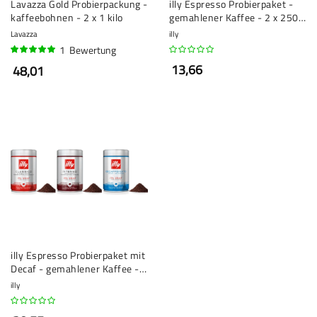
Lavazza Gold Probierpackung -
illy Espresso Probierpaket -
kaffeebohnen - 2 x 1 kilo
gemahlener Kaffee - 2 x 250
Gramm
Lavazza
illy
1
Bewertung
100%
13,66
48,01
illy Espresso Probierpaket mit
Decaf - gemahlener Kaffee - 3
x 250 Gramm
illy