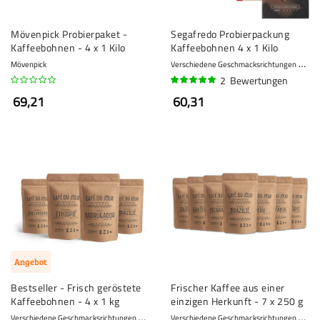
Mövenpick Probierpaket -
Segafredo Probierpackung
Kaffeebohnen - 4 x 1 Kilo
Kaffeebohnen 4 x 1 Kilo
Mövenpick
Verschiedene Geschmacksrichtungen
7 - 
2
Bewertungen
100%
69,21
60,31
Angebot
Bestseller - Frisch geröstete
Frischer Kaffee aus einer
Kaffeebohnen - 4 x 1 kg
einzigen Herkunft - 7 x 250 g
Verschiedene Geschmacksrichtungen
8 - Kräftig
Verschiedene Geschmacksrichtungen
8 - 