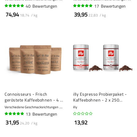
40
Bewertungen
17
Bewertungen
97%
98%
74,94
39,95
18,74 / kg
22,83 / kg
Connoisseurs - Frisch
illy Espresso Probierpaket -
geröstete Kaffeebohnen - 4 x
Kaffeebohnen - 2 x 250
330g
Gramm
Verschiedene Geschmacksrichtungen
8 - Kräftig
illy
13
Bewertungen
95%
31,95
13,92
24,20 / kg