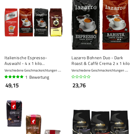
Italienische Espresso-
Lazarro Bohnen Duo - Dark
Auswahl - 4 x 1 kilo
Roast & Caffè Crema 2 x 1 kilo
Kaffeebohnen
Verschiedene Geschmacksrichtungen
7 - Kräftig
Verschiedene Geschmacksrichtungen
8 - 
1
Bewertung
100%
49,15
23,76