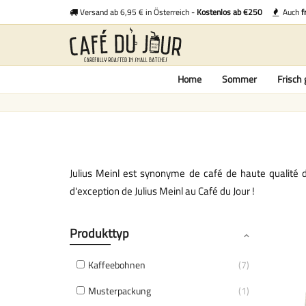
Versand ab 6,95 € in Österreich -
Kostenlos ab €250
Auch
f
Home
Sommer
Frisch 
Julius Meinl est synonyme de café de haute qualité d
d'exception
de Julius Meinl au Café du Jour !
Produkttyp
Kaffeebohnen
7
Musterpackung
1