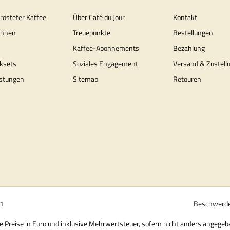
erösteter Kaffee
Über Café du Jour
Kontakt
ohnen
Treuepunkte
Bestellungen
Kaffee-Abonnements
Bezahlung
ksets
Soziales Engagement
Versand & Zustell
stungen
Sitemap
Retouren
01
Beschwerde
le Preise in Euro und inklusive Mehrwertsteuer, sofern nicht anders angegeb