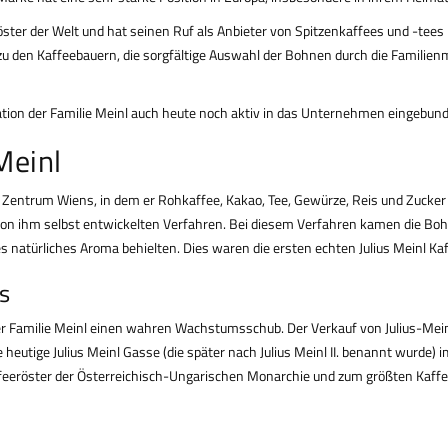
eröster der Welt und hat seinen Ruf als Anbieter von Spitzenkaffees und -t
 den Kaffeebauern, die sorgfältige Auswahl der Bohnen durch die Familienmi
eration der Familie Meinl auch heute noch aktiv in das Unternehmen eingebun
Meinl
 Zentrum Wiens, in dem er Rohkaffee, Kakao, Tee, Gewürze, Reis und Zucker
em von ihm selbst entwickelten Verfahren. Bei diesem Verfahren kamen die B
 natürliches Aroma behielten. Dies waren die ersten echten Julius Meinl K
s
r Familie Meinl einen wahren Wachstumsschub. Der Verkauf von Julius-Meinl
 heutige Julius Meinl Gasse (die später nach Julius Meinl II. benannt wurde) 
ffeeröster der Österreichisch-Ungarischen Monarchie und zum größten Kaffe