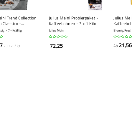
einl Trend Collection
Julius Meinl Probierpaket -
Julius Mei
 Classico -
Kaffeebohnen - 3 x 1 Kilo
Kaffeeboh
hnen - 1 Kilo
sig
7 - Kräftig
Julius Meinl
Blumig, Fruch
7
21,56
72,25
Ab
23,17 / kg