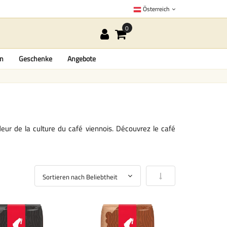
Österreich
en
Geschenke
Angebote
deur de la culture du café viennois. Découvrez le
café
In aufsteigender Reihe