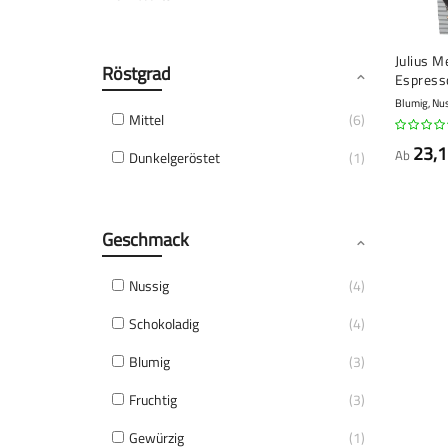
Julius M
Röstgrad
Espresso
Kaffeebo
Blumig, Nus
Mittel
6
23,1
Ab
Dunkelgeröstet
1
Geschmack
Nussig
4
Schokoladig
4
Blumig
3
Fruchtig
3
Gewürzig
1