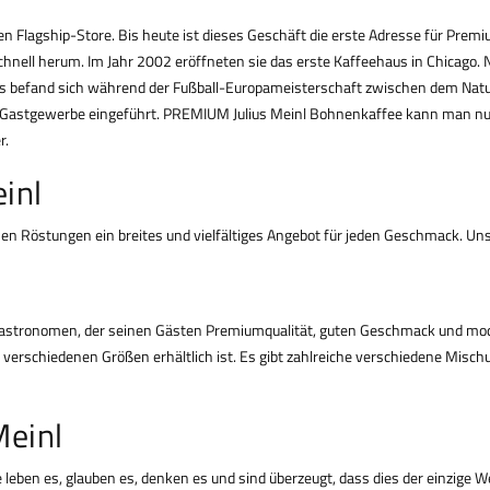
en Flagship-Store. Bis heute ist dieses Geschäft die erste Adresse für Prem
 schnell herum. Im Jahr 2002 eröffneten sie das erste Kaffeehaus in Chicag
! Es befand sich während der Fußball-Europameisterschaft zwischen dem N
s Gastgewerbe eingeführt. PREMIUM Julius Meinl Bohnenkaffee kann man n
r.
inl
chen Röstungen ein breites und vielfältiges Angebot für jeden Geschmack. Uns
n Gastronomen, der seinen Gästen Premiumqualität, guten Geschmack und mo
in verschiedenen Größen erhältlich ist. Es gibt zahlreiche verschiedene Mis
Meinl
ie leben es, glauben es, denken es und sind überzeugt, dass dies der einzige W