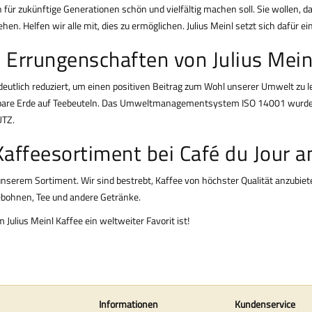
r zukünftige Generationen schön und vielfältig machen soll. Sie wollen, das
hen. Helfen wir alle mit, dies zu ermöglichen. Julius Meinl setzt sich dafür ei
 Errungenschaften von Julius Mein
 deutlich reduziert, um einen positiven Beitrag zum Wohl unserer Umwelt zu l
bare Erde auf Teebeuteln. Das Umweltmanagementsystem ISO 14001 wurde in d
UTZ.
Kaffeesortiment bei Café du Jour a
 unserem Sortiment. Wir sind bestrebt, Kaffee von höchster Qualität anzubiet
ebohnen
,
Tee
und
andere Getränke
.
Julius Meinl Kaffee ein weltweiter Favorit ist!
Informationen
Kundenservice