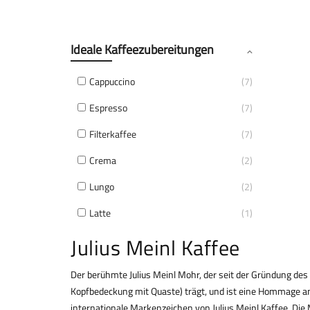
Ideale Kaffeezubereitungen
Cappuccino
7
Espresso
7
Filterkaffee
7
Crema
2
Lungo
2
Latte
1
Julius Meinl Kaffee
Der berühmte Julius Meinl Mohr, der seit der Gründung des
Kopfbedeckung mit Quaste) trägt, und ist eine Hommage an
internationale Markenzeichen von Julius Meinl Kaffee. Die 