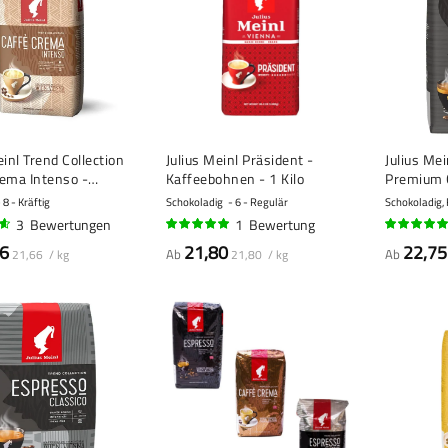
einl Trend Collection
Julius Meinl Präsident -
Julius Me
rema Intenso -
Kaffeebohnen - 1 Kilo
Premium C
hnen - 1 Kilo
Kaffeeboh
8 - Kräftig
Schokoladig
6 - Regulär
Schokoladig, 
3
Bewertungen
1
Bewertung
100%
100%
6
21,80
22,75
Ab
Ab
21,66 / kg
21,80 / kg