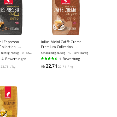
inl Espresso
Julius Meinl Caffè Crema
ollection -
Premium Collection -
nen - 1 Kilo
Kaffeebohnen - 1 Kilo
Fruchtig, Nussig
9 - Sehr kräftig
Schokoladig, Nussig
10 - Sehr kräftig
4
Bewertungen
1
Bewertung
90%
22,71
Ab
22,75 / kg
22,71 / kg