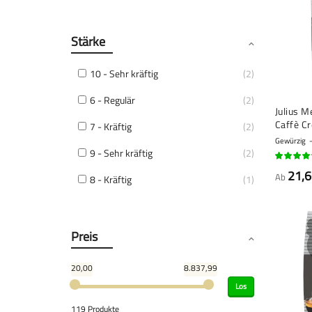
Stärke
10 - Sehr kräftig
2
6 - Regulär
2
Julius M
Caffè C
7 - Kräftig
2
kaffeebo
Gewürzig
9 - Sehr kräftig
2
90%
21,6
Ab
8 - Kräftig
1
Preis
20,00
8.837,99
Los
119 Produkte