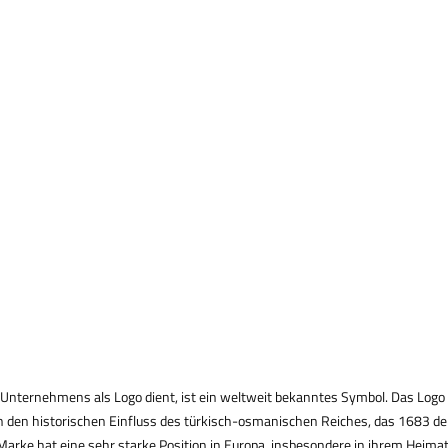
 Unternehmens als Logo dient, ist ein weltweit bekanntes Symbol. Das Logo 
 den historischen Einfluss des türkisch-osmanischen Reiches, das 1683 den
Marke hat eine sehr starke Position in Europa, insbesondere in ihrem Heimatla