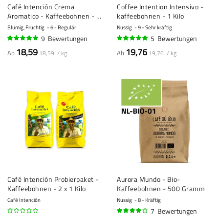
Café Intención Crema
Coffee Intention Intensivo -
Aromatico - Kaffeebohnen - 1
kaffeebohnen - 1 Kilo
Kilo
Blumig, Fruchtig
6 - Regulär
Nussig
9 - Sehr kräftig
9
Bewertungen
5
Bewertungen
98%
98%
18,59
19,76
Ab
Ab
18,59 / kg
19,76 / kg
Café Intención Probierpaket -
Aurora Mundo - Bio-
Kaffeebohnen - 2 x 1 Kilo
Kaffeebohnen - 500 Gramm
Café Intención
Nussig
8 - Kräftig
7
Bewertungen
77%