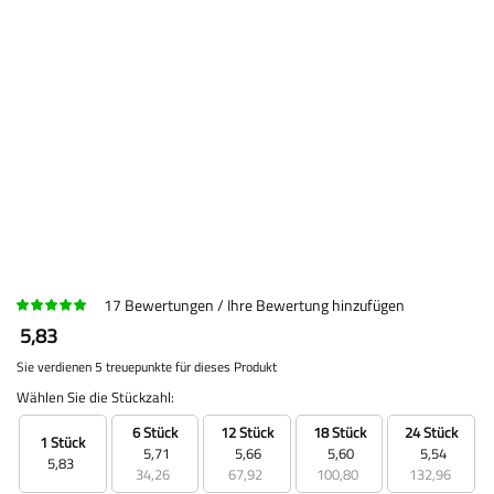
17
Bewertungen
Ihre Bewertung hinzufügen
5,83
Sie verdienen 5 treuepunkte für dieses Produkt
Wählen Sie die Stückzahl:
6 Stück
12 Stück
18 Stück
24 Stück
1 Stück
5,71
5,66
5,60
5,54
5,83
34,26
67,92
100,80
132,96