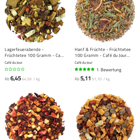
Lagerfeuerabende -
Hanf & Früchte - Früchtetee
Früchtetee 100 Gramm - Café
100 Gramm - Café du Jour
du Jour loser Tee
loser Tee
Café du Jour
Café du Jour
1
Bewertung
100%
6,45
5,11
Ab
Ab
64,50 / kg
51,10 / kg