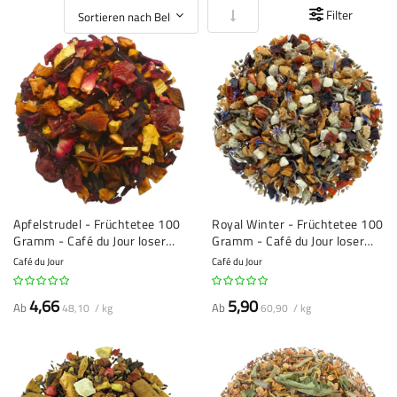
In aufsteigender Reihenfolge
Filter
Apfelstrudel - Früchtetee 100
Royal Winter - Früchtetee 100
Gramm - Café du Jour loser
Gramm - Café du Jour loser
Tee
Tee
Café du Jour
Café du Jour
4,66
5,90
Ab
Ab
48,10 / kg
60,90 / kg