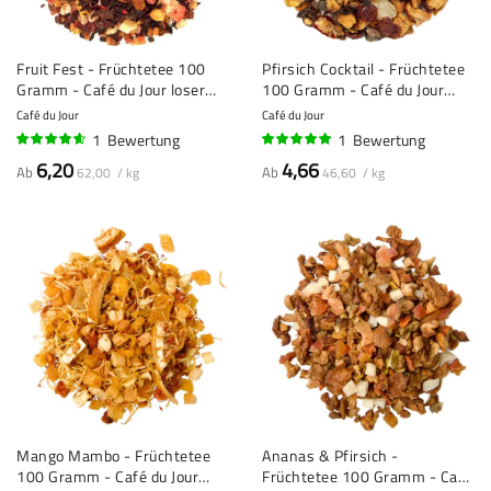
Fruit Fest - Früchtetee 100
Pfirsich Cocktail - Früchtetee
Gramm - Café du Jour loser
100 Gramm - Café du Jour
Tee
loser Tee
Café du Jour
Café du Jour
1
Bewertung
1
Bewertung
90%
100%
6,20
4,66
Ab
Ab
62,00 / kg
46,60 / kg
Mango Mambo - Früchtetee
Ananas & Pfirsich -
100 Gramm - Café du Jour
Früchtetee 100 Gramm - Café