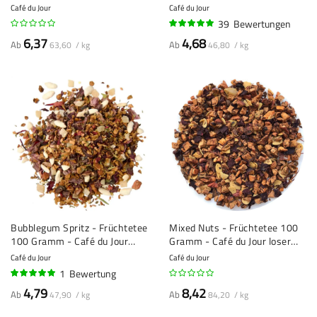
loser Tee
du Jour Loser Tee
Café du Jour
Café du Jour
39
Bewertungen
100%
6,37
4,68
Ab
Ab
63,60 / kg
46,80 / kg
Bubblegum Spritz - Früchtetee
Mixed Nuts - Früchtetee 100
100 Gramm - Café du Jour
Gramm - Café du Jour loser
Loser Tee
Tee
Café du Jour
Café du Jour
1
Bewertung
100%
4,79
8,42
Ab
Ab
47,90 / kg
84,20 / kg