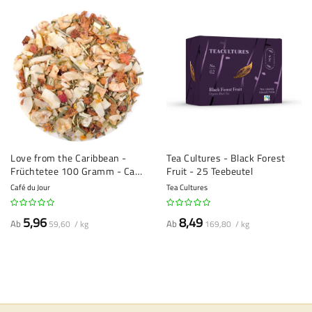
Love from the Caribbean -
Tea Cultures - Black Forest
Früchtetee 100 Gramm - Café
Fruit - 25 Teebeutel
du Jour loser Tee
Café du Jour
Tea Cultures
5,96
8,49
Ab
Ab
59,60 / kg
169,80 / kg