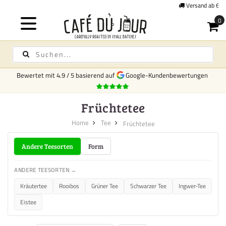
Versand ab 6,95 € in Österreich -
Kostenlos ab €250
Bewertet mit
4.9
/
5
basierend auf
Google-Kundenbewertungen
Früchtetee
Home
Tee
Früchtetee
Andere Teesorten
Form
ANDERE TEESORTEN →
Kräutertee
Rooibos
Grüner Tee
Schwarzer Tee
Ingwer-Tee
Eistee