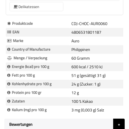
Delikatessen
Mehr
Produktcode
CDJ-CHOC-AUR0060
Informationen
EAN
4806531801187
Marke
Auro
Country of Manufacture
Philippinen
Menge / Verpackung
60 Gramm
Energie (kcal) pro 100 g
600 kcal / 2510 kJ
Fett pro 100 g
51 g (gesättigt 31 g)
Kohlenhydrate pro 100 g
24 g (Zucker: 1 g)
Protein pro 100 gr
12 g
Zutaten
100 % Kakao
Kalium (mg) pro 100 g
3 mg (0,003 g) Salz
Bewertungen