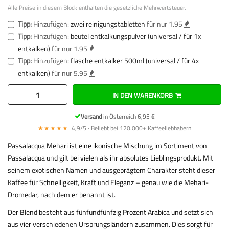
Alle Preise in diesem Block enthalten die gesetzliche Mehrwertsteuer.
Tipp:
Hinzufügen:
zwei reinigungstabletten
für nur 1.95
Tipp:
Hinzufügen:
beutel entkalkungspulver (universal / für 1x
entkalken)
für nur 1.95
Tipp:
Hinzufügen:
flasche entkalker 500ml (universal / für 4x
entkalken)
für nur 5.95
IN DEN WARENKORB
Versand
in Österreich 6,95 €
★★★★★
4,9/5 · Beliebt bei 120.000+ Kaffeeliebhabern
Passalacqua Mehari ist eine ikonische Mischung im Sortiment von
Passalacqua und gilt bei vielen als ihr absolutes Lieblingsprodukt. Mit
seinem exotischen Namen und ausgeprägtem Charakter steht dieser
Kaffee für Schnelligkeit, Kraft und Eleganz – genau wie die Mehari-
Dromedar, nach dem er benannt ist.
Der Blend besteht aus fünfundfünfzig Prozent Arabica und setzt sich
aus vier verschiedenen Ursprungsländern zusammen. Dies sorgt für