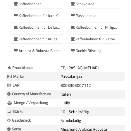
Kaffeebohnen
Schokolade
Kaffeebohnen für Jura Kaffeemaschinen
Passalacqua
Kaffeebohnen für De'Longhi Kaffeemaschine
Kaffeebohnen für Philips Kaffeemaschine
Kaffeebohnen für Krups Kaffeemaschine
kaffeebohnen für Siemens-Kaffeemaschine
Arabica & Robusta Blend
Dunkle Röstung
Mehr
Produktcode
CDJ-PASLAQ-MEHARI
Informationen
Marke
Passalacqua
EAN
8003303007112
Country of Manufacture
Italien
Menge / Verpackung
1 Kilo
Stärke
10 - Sehr kräftig
Geschmack
Schokoladig
Sorte
Mischung Arabica/Robusta