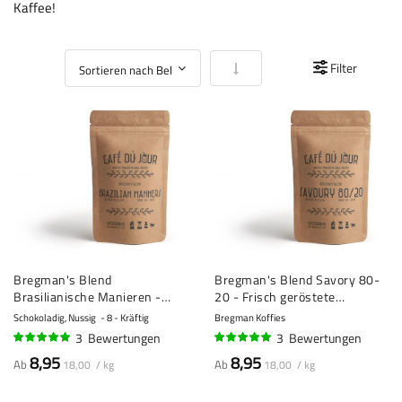
Kaffee!
In aufsteigender Reihenfolge
Filter
Bregman's Blend
Bregman's Blend Savory 80-
Brasilianische Manieren -
20 - Frisch geröstete
Frisch geröstete
Kaffeebohnen
Schokoladig, Nussig
8 - Kräftig
Bregman Koffies
Kaffeebohnen
3
Bewertungen
3
Bewertungen
97%
100%
8,95
8,95
Ab
Ab
18,00 / kg
18,00 / kg