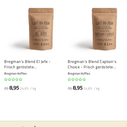
Bregman's Blend El Jefe -
Bregman's Blend Captain's
Frisch geröstete
Choice - Frisch geröstete
Kaffeebohnen
Kaffeebohnen
Bregman Koffies
Bregman Koffies
8,95
8,95
Ab
Ab
24,65 / kg
24,65 / kg