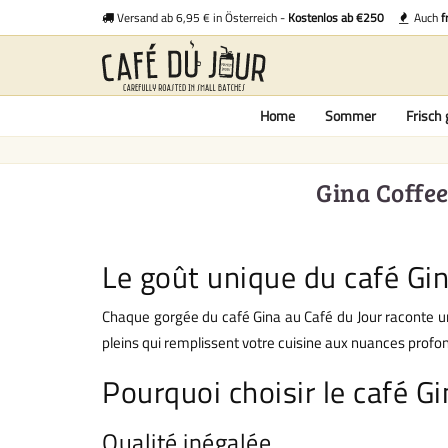
Versand ab 6,95 € in Österreich -
Kostenlos ab €250
Auch
f
Home
Sommer
Frisch 
Gina Coffe
Le goût unique du café Gi
Chaque gorgée du café Gina au Café du Jour raconte un
pleins qui remplissent votre cuisine aux nuances profond
Pourquoi choisir le café Gi
Qualité inégalée