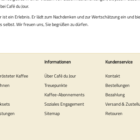
ei Café du Jour.
er ist ein Erlebnis. Er lädt zum Nachdenken und zur Wertschätzung ein und bie
 selbst. Wir freuen uns, Sie begrüßen zu dürfen.
Informationen
Kundenservice
erösteter Kaffee
Über Café du Jour
Kontakt
ohnen
Treuepunkte
Bestellungen
Kaffee-Abonnements
Bezahlung
ksets
Soziales Engagement
Versand & Zustell
stungen
Sitemap
Retouren