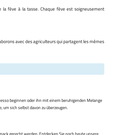
 de la fève à la tasse. Chaque fève est soigneusement
ollaborons avec des agriculteurs qui partagent les mêmes
spresso beginnen oder ihn mit einem beruhigenden Melange
ne, um sich selbst davon zu überzeugen.
schmack gerecht werden. Entdecken Sie noch heute unsere