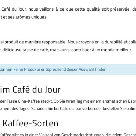
 Café du Jour, nous veillons à ce que cette qualité soit préservée,
ût et ses arômes uniques.
ussi produit de manière responsable. Nous croyons en la durabilité et c
 délicieuse tasse de café, mais aussi contribuer à un monde meilleur.
können keine Produkte entsprechend dieser Auswahl finden
im Café du Jour
jeder Tasse Gina-Kaffee steckt. Ob Sie Ihren Tag mit einem aromatischen E
oment des Tages. Schauen Sie bei Café du Jour vorbei oder bestellen Sie onli
 Kaffee-Sorten
ina-Kaffee gibt es in einer Vielzahl von Geschmacksrichtungen, die jedem Ge