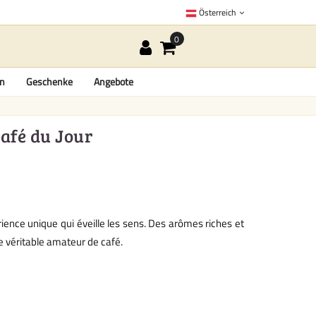
Österreich
en
Geschenke
Angebote
afé du Jour
ence unique qui éveille les sens. Des arômes riches et
le véritable amateur de café.