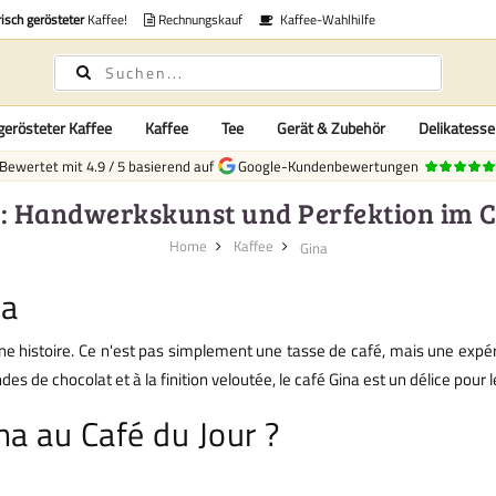
risch gerösteter
Kaffee!
Rechnungskauf
Kaffee-Wahlhilfe
gerösteter Kaffee
Kaffee
Tee
Gerät & Zubehör
Delikatess
Bewertet mit
4.9
/
5
basierend auf
Google-Kundenbewertungen
e: Handwerkskunst und Perfektion im C
Home
Kaffee
Gina
na
e histoire. Ce n'est pas simplement une tasse de café, mais une expéri
es de chocolat et à la finition veloutée, le café Gina est un délice pour 
na au Café du Jour ?