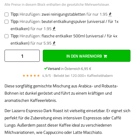
Alle Preise in diesem Block enthalten die gesetzliche Mehrwertsteuer.
Tipp:
Hinzufügen:
zwei reinigungstabletten
für nur 1.95
Tipp:
Hinzufügen:
beutel entkalkungspulver (universal / für 1x
entkalken)
für nur 1.95
Tipp:
Hinzufügen:
flasche entkalker 500ml (universal / für 4x
entkalken)
für nur 5.95
IN DEN WARENKORB
Versand
in Österreich 6,95 €
★★★★★
4,9/5 · Beliebt bei 120.000+ Kaffeeliebhabern
Diese sorgfältig gemischte Mischung aus Arabica- und Robusta-
Bohnen ist dunkel geröstet und führt zu einem kräftigen und
aromatischen Kaffeeerlebnis.
Der Lazarro Espresso Dark Roast ist vielseitig einsetzbar. Er eignet sich
perfekt für die Zubereitung eines intensiven Espressos oder Caffè
Lungo. Außerdem passt dieser Kaffee ideal zu verschiedenen
Milchvariationen, wie Cappuccino oder Latte Macchiato.