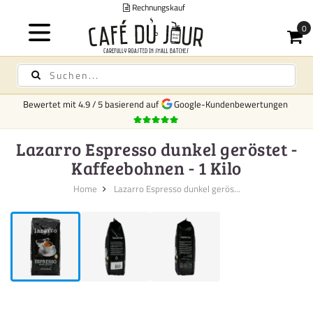
nungskauf
Bewertet mit
4.9
/
5
basierend auf
Google-Kundenbewertungen
Lazarro Espresso dunkel geröstet -
Kaffeebohnen - 1 Kilo
Home
Lazarro Espresso dunkel gerös...