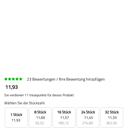
23
Bewertungen
Ihre Bewertung hinzufügen
11,93
Sie verdienen 11 treuepunkte für dieses Produkt
Wählen Sie die Stückzahl:
8 Stück
16 Stück
24 Stück
32 Stück
1 Stück
11,69
11,57
11,45
11,33
11,93
93,52
185,12
274,80
362,56