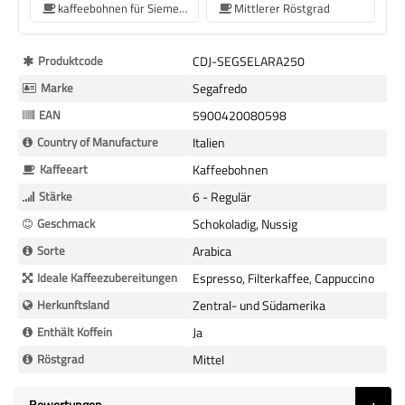
kaffeebohnen für Siemens-Kaffeemaschine
Mittlerer Röstgrad
Mehr
Produktcode
CDJ-SEGSELARA250
Informationen
Marke
Segafredo
EAN
5900420080598
Country of Manufacture
Italien
Kaffeeart
Kaffeebohnen
Stärke
6 - Regulär
Geschmack
Schokoladig, Nussig
Sorte
Arabica
Ideale Kaffeezubereitungen
Espresso, Filterkaffee, Cappuccino
Herkunftsland
Zentral- und Südamerika
Enthält Koffein
Ja
Röstgrad
Mittel
Bewertungen