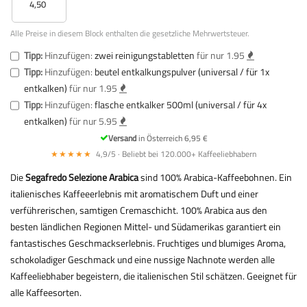
4,50
Alle Preise in diesem Block enthalten die gesetzliche Mehrwertsteuer.
Tipp:
Hinzufügen:
zwei reinigungstabletten
für nur 1.95
Tipp:
Hinzufügen:
beutel entkalkungspulver (universal / für 1x
entkalken)
für nur 1.95
Tipp:
Hinzufügen:
flasche entkalker 500ml (universal / für 4x
entkalken)
für nur 5.95
Versand
in Österreich 6,95 €
★★★★★
4,9/5 · Beliebt bei 120.000+ Kaffeeliebhabern
Die
Segafredo Selezione Arabica
sind 100% Arabica-Kaffeebohnen. Ein
italienisches Kaffeeerlebnis mit aromatischem Duft und einer
verführerischen, samtigen Cremaschicht. 100% Arabica aus den
besten ländlichen Regionen Mittel- und Südamerikas garantiert ein
fantastisches Geschmackserlebnis. Fruchtiges und blumiges Aroma,
schokoladiger Geschmack und eine nussige Nachnote werden alle
Kaffeeliebhaber begeistern, die italienischen Stil schätzen. Geeignet für
alle Kaffeesorten.