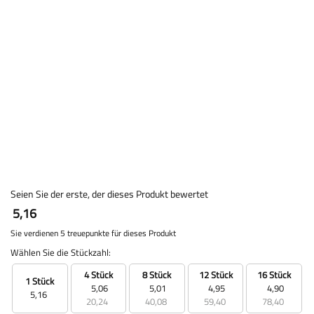
Seien Sie der erste, der dieses Produkt bewertet
5,16
Sie verdienen 5 treuepunkte für dieses Produkt
Wählen Sie die Stückzahl:
4 Stück
8 Stück
12 Stück
16 Stück
1 Stück
5,06
5,01
4,95
4,90
5,16
20,24
40,08
59,40
78,40