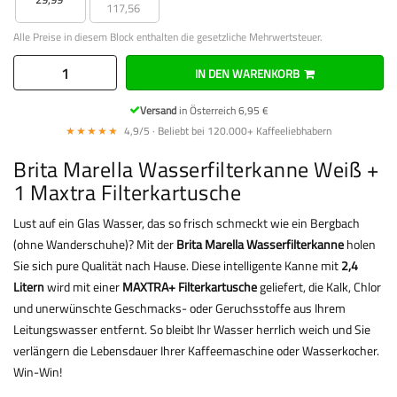
117,56
Alle Preise in diesem Block enthalten die gesetzliche Mehrwertsteuer.
IN DEN WARENKORB
Versand
in Österreich 6,95 €
★★★★★
4,9/5 · Beliebt bei 120.000+ Kaffeeliebhabern
Brita Marella Wasserfilterkanne Weiß +
1 Maxtra Filterkartusche
Lust auf ein Glas Wasser, das so frisch schmeckt wie ein Bergbach
(ohne Wanderschuhe)? Mit der
Brita Marella Wasserfilterkanne
holen
Sie sich pure Qualität nach Hause. Diese intelligente Kanne mit
2,4
Litern
wird mit einer
MAXTRA+ Filterkartusche
geliefert, die Kalk, Chlor
und unerwünschte Geschmacks- oder Geruchsstoffe aus Ihrem
Leitungswasser entfernt. So bleibt Ihr Wasser herrlich weich und Sie
verlängern die Lebensdauer Ihrer Kaffeemaschine oder Wasserkocher.
Win-Win!