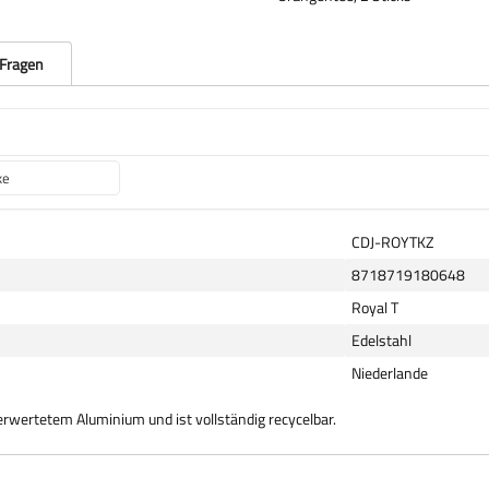
 Fragen
ke
CDJ-ROYTKZ
8718719180648
Royal T
Edelstahl
Niederlande
erwertetem Aluminium und ist vollständig recycelbar.