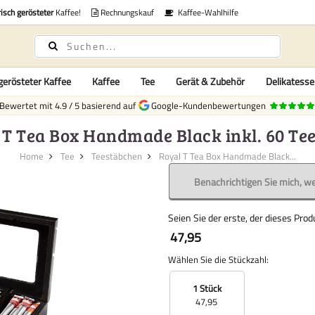
risch gerösteter
Kaffee!
Rechnungskauf
Kaffee-Wahlhilfe
gerösteter Kaffee
Kaffee
Tee
Gerät & Zubehör
Delikatess
Bewertet mit
4.9
/
5
basierend auf
Google-Kundenbewertungen
 T Tea Box Handmade Black inkl. 60 Tee
Home
Tee
Teestäbchen
Royal T Tea Box Handmade Black...
Benachrichtigen Sie mich, we
Seien Sie der erste, der dieses Pro
47,95
Wählen Sie die Stückzahl:
1 Stück
47,95