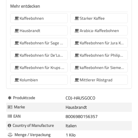
Mehr entdecken
Kaffeebohnen
Starker Kaffee
Hausbrandt
Arabica-Kaffeebohnen
Kaffeebohnen für Sage Kaffeemaschinen
Kaffeebohnen für Jura Kaffeemaschinen
Kaffeebohnen für De'Longhi Kaffeemaschine
Kaffeebohnen für Philips Kaffeemaschine
Kaffeebohnen für Krups Kaffeemaschine
kaffeebohnen für Siemens-Kaffeemaschine
Kolumbien
Mittlerer Röstgrad
Mehr
Produktcode
CDJ-HAUSGOCO
Informationen
Marke
Hausbrandt
EAN
8006980156357
Country of Manufacture
Italien
Menge / Verpackung
1 Kilo