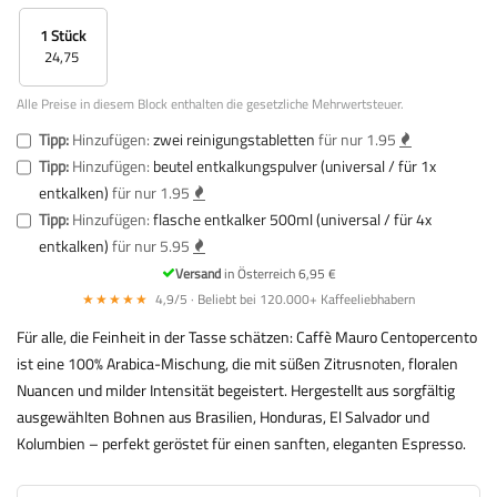
1 Stück
24,75
Alle Preise in diesem Block enthalten die gesetzliche Mehrwertsteuer.
Tipp:
Hinzufügen:
zwei reinigungstabletten
für nur 1.95
Tipp:
Hinzufügen:
beutel entkalkungspulver (universal / für 1x
entkalken)
für nur 1.95
Tipp:
Hinzufügen:
flasche entkalker 500ml (universal / für 4x
entkalken)
für nur 5.95
Versand
in Österreich 6,95 €
★★★★★
4,9/5 · Beliebt bei 120.000+ Kaffeeliebhabern
Für alle, die Feinheit in der Tasse schätzen: Caffè Mauro Centopercento
ist eine 100% Arabica-Mischung, die mit süßen Zitrusnoten, floralen
Nuancen und milder Intensität begeistert. Hergestellt aus sorgfältig
ausgewählten Bohnen aus Brasilien, Honduras, El Salvador und
Kolumbien – perfekt geröstet für einen sanften, eleganten Espresso.