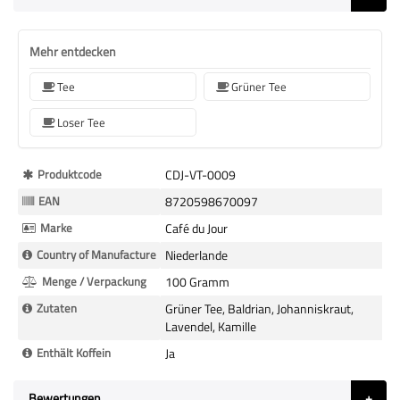
Mehr entdecken
Tee
Grüner Tee
Loser Tee
Mehr
Produktcode
CDJ-VT-0009
Informationen
EAN
8720598670097
Marke
Café du Jour
Country of Manufacture
Niederlande
Menge / Verpackung
100 Gramm
Zutaten
Grüner Tee, Baldrian, Johanniskraut,
Lavendel, Kamille
Enthält Koffein
Ja
Bewertungen