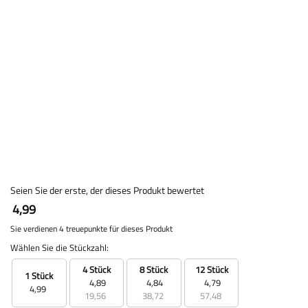
Seien Sie der erste, der dieses Produkt bewertet
4,99
Sie verdienen 4 treuepunkte für dieses Produkt
Wählen Sie die Stückzahl:
4 Stück
8 Stück
12 Stück
1 Stück
4,89
4,84
4,79
4,99
19,56
38,72
57,48