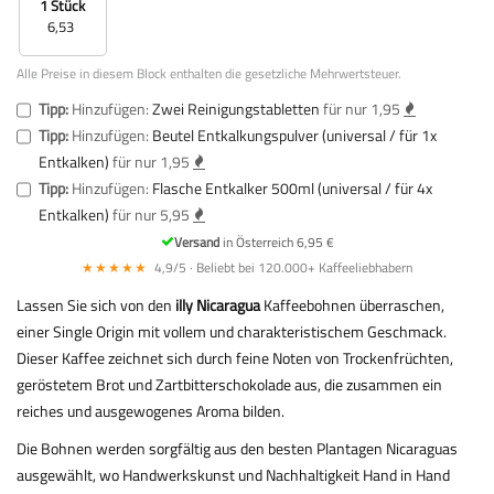
1 Stück
6,53
Alle Preise in diesem Block enthalten die gesetzliche Mehrwertsteuer.
Tipp:
Hinzufügen:
Zwei Reinigungstabletten
für nur 1,95
Tipp:
Hinzufügen:
Beutel Entkalkungspulver (universal / für 1x
Entkalken)
für nur 1,95
Tipp:
Hinzufügen:
Flasche Entkalker 500ml (universal / für 4x
Entkalken)
für nur 5,95
Versand
in Österreich 6,95 €
★★★★★
4,9/5 · Beliebt bei 120.000+ Kaffeeliebhabern
Lassen Sie sich von den
illy Nicaragua
Kaffeebohnen überraschen,
einer Single Origin mit vollem und charakteristischem Geschmack.
Dieser Kaffee zeichnet sich durch feine Noten von Trockenfrüchten,
geröstetem Brot und Zartbitterschokolade aus, die zusammen ein
reiches und ausgewogenes Aroma bilden.
Die Bohnen werden sorgfältig aus den besten Plantagen Nicaraguas
ausgewählt, wo Handwerkskunst und Nachhaltigkeit Hand in Hand