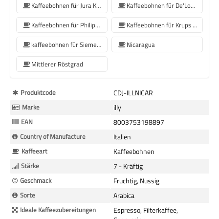
Kaffeebohnen für Jura Kaffeemaschinen
Kaffeebohnen für De'Longhi Kaffeemaschine
Kaffeebohnen für Philips Kaffeemaschine
Kaffeebohnen für Krups Kaffeemaschine
kaffeebohnen für Siemens-Kaffeemaschine
Nicaragua
Mittlerer Röstgrad
Mehr
Produktcode
CDJ-ILLNICAR
Informationen
Marke
illy
EAN
8003753198897
Country of Manufacture
Italien
Kaffeeart
Kaffeebohnen
Stärke
7 - Kräftig
Geschmack
Fruchtig, Nussig
Sorte
Arabica
Ideale Kaffeezubereitungen
Espresso, Filterkaffee,