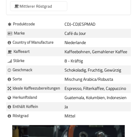
Mittlerer Röstgrad
Mehr
Produktcode
CDJ-CDJESPMAD
Informationen
Marke
Café du Jour
Country of Manufacture
Niederlande
Kaffeeart
Kaffeebohnen, Gemahlener Kaffee
Stärke
8 - Kräftig
Geschmack
Schokoladig, Fruchtig, Gewürzig
Sorte
Mischung Arabica/Robusta
Ideale Kaffeezubereitungen
Espresso, Filterkaffee, Cappuccino
Herkunftsland
Guatemala, Kolumbien, Indonesien
Enthält Koffein
Ja
Röstgrad
Mittel