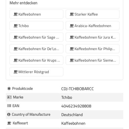
Mehr entdecken
Kaffeebohnen
Starker Kaffee
Tchibo
Arabica-Kaffeebohnen
Kaffeebohnen für Sage Kaffeemaschinen
Kaffeebohnen für Jura Kaffeemaschinen
Kaffeebohnen für De'Longhi Kaffeemaschine
Kaffeebohnen für Philips Kaffeemaschine
Kaffeebohnen für Krups Kaffeemaschine
kaffeebohnen für Siemens-Kaffeemaschine
Mittlerer Röstgrad
Mehr
Produktcode
CDJ-TCHIBOBARCC
Informationen
Marke
Tchibo
EAN
4046234928808
Country of Manufacture
Deutschland
Kaffeeart
Kaffeebohnen