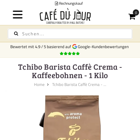
f
V
Bewertet mit
4.9
/
5
basierend auf
Google-Kundenbewertungen
Tchibo Barista Caffè Crema -
Kaffeebohnen - 1 Kilo
Home
Tchibo Barista Caffè Crema - ...