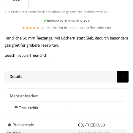
Alle Preise in diesem Block enthalten die gesetzliche Mehrwertsteuer.
Versand
in Österreich 6,95 €
★★★★★
4,9/5 · Beliebt bei 120.000+ Kaffeeliebhabern
Handliche 50 mm Teezange. Mit Löchern statt Sieb, dadurch besonders
geeignet für gröbere Teesorten.
Geschirrspülerfreundlich.
Details
Mehr entdecken
Teezubehör
Mehr
Produktcode
CDJ-THEEKN50
Informationen