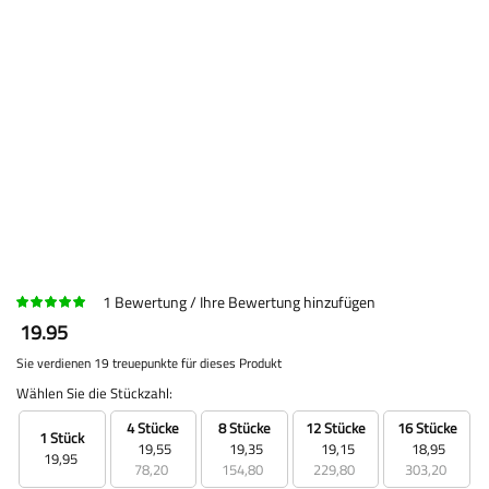
1
Bewertung
Ihre Bewertung hinzufügen
19.95
Sie verdienen 19 treuepunkte für dieses Produkt
Wählen Sie die Stückzahl:
4 Stücke
8 Stücke
12 Stücke
16 Stücke
1 Stück
19,55
19,35
19,15
18,95
19,95
78,20
154,80
229,80
303,20