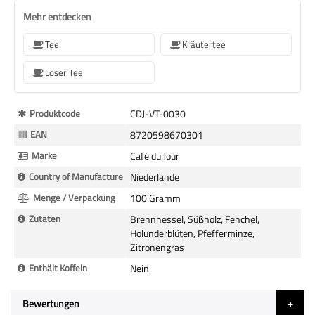
Mehr entdecken
Tee
Kräutertee
Loser Tee
Mehr
Produktcode
CDJ-VT-0030
Informationen
EAN
8720598670301
Marke
Café du Jour
Country of Manufacture
Niederlande
Menge / Verpackung
100 Gramm
Zutaten
Brennnessel, Süßholz, Fenchel,
Holunderblüten, Pfefferminze,
Zitronengras
Enthält Koffein
Nein
Bewertungen