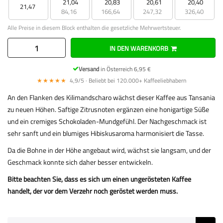
21,04
20,83
20,61
20,40
21,47
84,16
166,64
247,32
326,40
Alle Preise in diesem Block enthalten die gesetzliche Mehrwertsteuer.
IN DEN WARENKORB
Versand
in Österreich 6,95 €
★★★★★
4,9/5 · Beliebt bei 120.000+ Kaffeeliebhabern
An den Flanken des Kilimandscharo wächst dieser Kaffee aus Tansania
zu neuen Höhen. Saftige Zitrusnoten ergänzen eine honigartige Süße
und ein cremiges Schokoladen-Mundgefühl. Der Nachgeschmack ist
sehr sanft und ein blumiges Hibiskusaroma harmonisiert die Tasse.
Da die Bohne in der Höhe angebaut wird, wächst sie langsam, und der
Geschmack konnte sich daher besser entwickeln.
Bitte beachten Sie, dass es sich um einen ungerösteten Kaffee
handelt, der vor dem Verzehr noch geröstet werden muss.