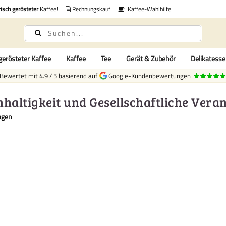
risch gerösteter
Kaffee!
Rechnungskauf
Kaffee-Wahlhilfe
gerösteter Kaffee
Kaffee
Tee
Gerät & Zubehör
Delikatess
Bewertet mit
4.9
/
5
basierend auf
Google-Kundenbewertungen
haltigkeit und Gesellschaftliche Ver
agen