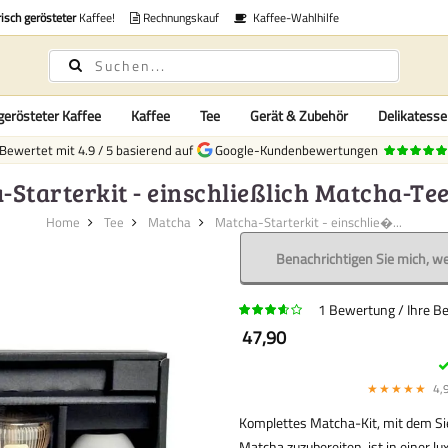
risch gerösteter
Kaffee!
Rechnungskauf
Kaffee-Wahlhilfe
gerösteter Kaffee
Kaffee
Tee
Gerät & Zubehör
Delikatess
Bewertet mit
4.9
/
5
basierend auf
Google-Kundenbewertungen
Starterkit - einschließlich Matcha-Te
Home
Tee
Matcha
Matcha-Starterkit - einschlie�...
Benachrichtigen Sie mich, we
1
Bewertung
Ihre B
47,90
★★★★★
4,9
Komplettes Matcha-Kit, mit dem Sie
Matcha zuzubereiten, ist in einer l