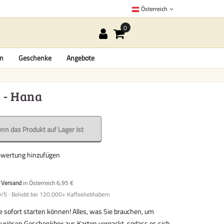
Österreich
en
Geschenke
Angebote
e - Hana
nn das Produkt auf Lager ist
ewertung hinzufügen
Versand
in Österreich 6,95 €
/5 · Beliebt bei 120.000+ Kaffeeliebhabern
 sofort starten können! Alles, was Sie brauchen, um
uxuriösen Geschenkbox aus Karton verpackt, sodass es sich