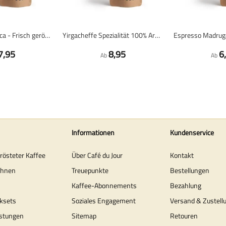
Peru 100% arabica - Frisch geröstete Kaffeebohnen
Yirgacheffe Spezialität 100% Arabica - Frisch geröstete Kaffeebohnen
7,95
8,95
6
Ab
Ab
Informationen
Kundenservice
erösteter Kaffee
Über Café du Jour
Kontakt
ohnen
Treuepunkte
Bestellungen
Kaffee-Abonnements
Bezahlung
ksets
Soziales Engagement
Versand & Zustell
stungen
Sitemap
Retouren