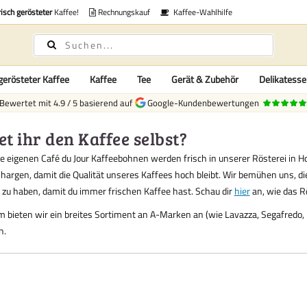
risch gerösteter
Kaffee!
Rechnungskauf
Kaffee-Wahlhilfe
gerösteter Kaffee
Kaffee
Tee
Gerät & Zubehör
Delikatess
Bewertet mit
4.9
/
5
basierend auf
Google-Kundenbewertungen
et ihr den Kaffee selbst?
e eigenen Café du Jour Kaffeebohnen werden frisch in unserer Rösterei in Ho
Chargen, damit die Qualität unseres Kaffees hoch bleibt. Wir bemühen uns, d
 zu haben, damit du immer frischen Kaffee hast. Schau dir
hier
an, wie das R
bieten wir ein breites Sortiment an A-Marken an (wie Lavazza, Segafredo, Ki
n.