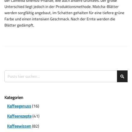
der Camellia sinensis-Pflanze, wie auch andere Grüntees. Der große
Unterschied liegt jedoch in der Produktionsmethode. Matcha-Blätter
werden sorgfältig angebaut, im Schatten gehalten für eine tiefere grüne
Farbe und einen intensiven Geschmack. Nach der Ernte werden die
Blätter gedämpft,
Suche
Suc
Kategorien
Kaffeegenuss
(16)
Kaffeerezepte
(41)
Kaffeewissen
(82)