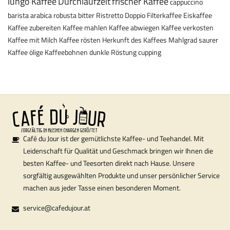
lungo
Kaffee
Durchlaufzeit
frischer Kaffee
cappuccino
barista
arabica
robusta
bitter
Ristretto
Doppio
Filterkaffee
Eiskaffee
Kaffee zubereiten
Kaffee mahlen
Kaffee abwiegen
Kaffee verkosten
Kaffee mit Milch
Kaffee rösten
Herkunft des Kaffees
Mahlgrad
saurer
Kaffee
ölige Kaffeebohnen
dunkle Röstung
cupping
Café du Jour ist der gemütlichste Kaffee- und Teehandel. Mit
Leidenschaft für Qualität und Geschmack bringen wir Ihnen die
besten Kaffee- und Teesorten direkt nach Hause. Unsere
sorgfältig ausgewählten Produkte und unser persönlicher Service
machen aus jeder Tasse einen besonderen Moment.
service@cafedujour.at