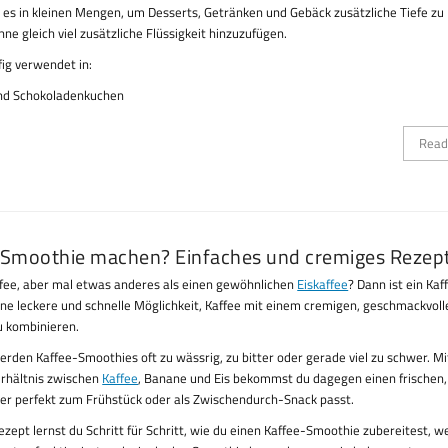
es in kleinen Mengen, um Desserts, Getränken und Gebäck zusätzliche Tiefe zu
hne gleich viel zusätzliche Flüssigkeit hinzuzufügen.
fig verwendet in:
nd Schokoladenkuchen
Read
-Smoothie machen? Einfaches und cremiges Rezep
ffee, aber mal etwas anderes als einen gewöhnlichen
Eiskaffee
? Dann ist ein Kaf
ne leckere und schnelle Möglichkeit, Kaffee mit einem cremigen, geschmackvoll
u kombinieren.
rden Kaffee-Smoothies oft zu wässrig, zu bitter oder gerade viel zu schwer. M
erhältnis zwischen
Kaffee
, Banane und Eis bekommst du dagegen einen frischen,
er perfekt zum Frühstück oder als Zwischendurch-Snack passt.
ezept lernst du Schritt für Schritt, wie du einen Kaffee-Smoothie zubereitest, w