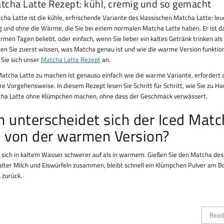
tcha Latte Rezept: kühl, cremig und so gemacht
tcha Latte ist die kühle, erfrischende Variante des klassischen Matcha Latte: le
g und ohne die Wärme, die Sie bei einem normalen Matcha Latte haben. Er ist d
rmen Tagen beliebt, oder einfach, wenn Sie lieber ein kaltes Getränk trinken als
len Sie zuerst wissen, was Matcha genau ist und wie die warme Version funktio
Sie sich unser
Matcha Latte Rezept
an.
Matcha Latte zu machen ist genauso einfach wie die warme Variante, erfordert 
e Vorgehensweise. In diesem Rezept lesen Sie Schritt für Schritt, wie Sie zu H
cha Latte ohne Klümpchen machen, ohne dass der Geschmack verwässert.
n unterscheidet sich der Iced Mat
e von der warmen Version?
 sich in kaltem Wasser schwerer auf als in warmem. Gießen Sie den Matcha des
kalter Milch und Eiswürfeln zusammen, bleibt schnell ein Klümpchen Pulver am 
 zurück.
Read