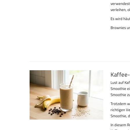
verwendest 
verleihen, o
Es wird häu
Brownies u
Kaffee
Lust auf Ka
Smoothie ei
Smoothie z
Trotzdem we
richtigen V
Smoothie, d
In diesem R