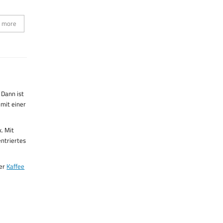
 more
 Dann ist
mit einer
. Mit
entriertes
her
Kaffee