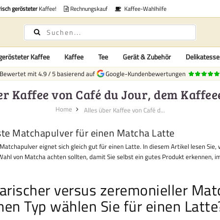
risch gerösteter
Kaffee!
Rechnungskauf
Kaffee-Wahlhilfe
gerösteter Kaffee
Kaffee
Tee
Gerät & Zubehör
Delikatess
Bewertet mit
4.9
/
5
basierend auf
Google-Kundenbewertungen
er Kaffee von Café du Jour, dem Kaffe
Home
Alles über Kaffee von Café d...
te Matchapulver für einen Matcha Latte
Matchapulver eignet sich gleich gut für einen Latte. In diesem Artikel lesen Sie,
 Wahl von Matcha achten sollten, damit Sie selbst ein gutes Produkt erkennen, 
narischer versus zeremonieller Mat
hen Typ wählen Sie für einen Latte