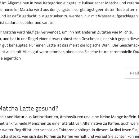
 im Allgemeinen in zwei Kategorien eingeteilt: kulinarischer Matcha und zeremo
emonieller Matcha wird aus den jüngsten, sorgfältigst geernteten Teeblättern
 und ist dafür gedacht, pur getrunken zu werden, nur mit Wasser aufgeschlagen.
st dadurch subtiler und sanfter.
er Matcha wird häufiger verwendet, um ihn mit anderen Zutaten wie Milch zu
, und hat in der Regel einen etwas robusteren Geschmack, der sich gegen dies
 gut behauptet. Für einen Latte ist das meist die logische Wahl: Der Geschmac
ibt auch mit Milch gut wahrnehmbar, ohne dass Sie eine teure zeremonielle Qua
ie eigentlich
Read
 Matcha Latte gesund?
ält von Natur aus Antioxidantien, Aminosäuren und eine kleine Menge Koffein.
etränk für viele Menschen zu einer attraktiven Alternative zu Kaffee, auch wen
 weiter Begriff ist, der von vielen Faktoren abhängt. In diesem Artikel lesen Sie
tcha steckt, wie sich das Koffein zu Kaffee verhält und worauf Sie achten könne