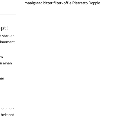
maalgraad
bitter
filterkoffie
Ristretto
Doppio
pt!
t starken
endmoment
em
n einen
her
und einer
t bekannt