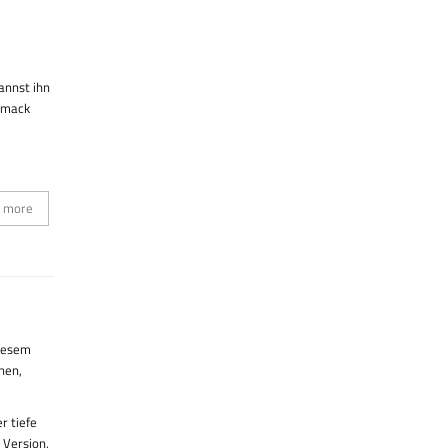
annst ihn
chmack
 more
diesem
hen,
r tiefe
 Version,