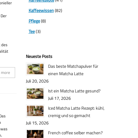
nieller
Kaffeewissen
(82)
 Der
Pflege
(8)
Tee
(3)
e
k des
lität
Neueste Posts
Das beste Matchapulver für
 more
einen Matcha Latte
Juli 20, 2026
Ist ein Matcha Latte gesund?
Juli 17, 2026
Iced Matcha Latte Rezept: kühl,
cremig und so gemacht
 Das
n
Juli 15, 2026
, was
French coffee selber machen?
n.