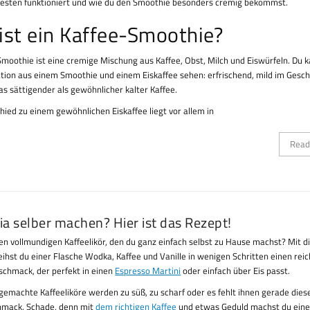
esten funktioniert und wie du den Smoothie besonders cremig bekommst.
ist ein Kaffee-Smoothie?
Smoothie ist eine cremige Mischung aus Kaffee, Obst, Milch und Eiswürfeln. Du k
tion aus einem Smoothie und einem Eiskaffee sehen: erfrischend, mild im Ges
as sättigender als gewöhnlicher kalter Kaffee.
hied zu einem gewöhnlichen Eiskaffee liegt vor allem in
Read
ia selber machen? Hier ist das Rezept!
nen vollmundigen Kaffeelikör, den du ganz einfach selbst zu Hause machst? Mit 
eihst du einer Flasche Wodka, Kaffee und Vanille in wenigen Schritten einen reic
chmack, der perfekt in einen
Espresso Martini
oder einfach über Eis passt.
tgemachte Kaffeeliköre werden zu süß, zu scharf oder es fehlt ihnen gerade diese
hmack. Schade, denn mit
dem richtigen Kaffee
und etwas Geduld machst du eine