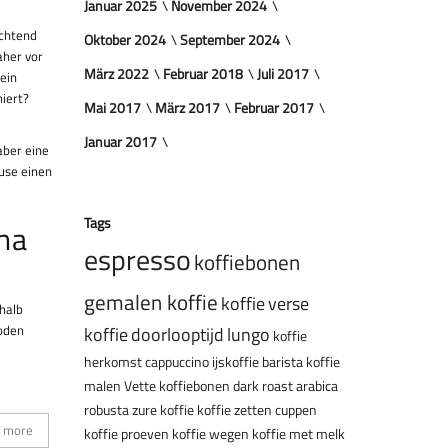
Januar 2025
November 2024
uchtend
Oktober 2024
September 2024
aher vor
März 2022
Februar 2018
Juli 2017
 ein
niert?
Mai 2017
März 2017
Februar 2017
Januar 2017
aber eine
ause einen
Tags
cha
espresso
koffiebonen
gemalen koffie
koffie
verse
halb
Boden
koffie
doorlooptijd
lungo
koffie
herkomst
cappuccino
ijskoffie
barista
koffie
malen
Vette koffiebonen
dark roast
arabica
robusta
zure koffie
koffie zetten
cuppen
 more
koffie proeven
koffie wegen
koffie met melk