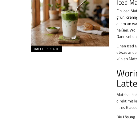
Iced Ma
Ein Iced Ma
grün, cremi
allem an wa
heißes. Wol
Dann sehen 
Einen Iced 
KAFFEEREZEPTE
etwas ander
kühlen Mat
Wori
Latt
Matcha löst
direkt mit 
Ihres Glases
Die Lösung