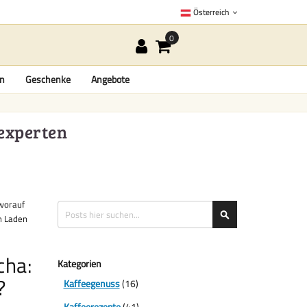
Österreich
en
Geschenke
Angebote
eexperten
 worauf
Suche
Suche
im Laden
cha:
Kategorien
?
Kaffeegenuss
(16)
Kaffeerezepte
(41)