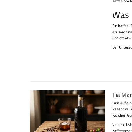
Kaffee am b
Was 
Ein Kaffee-
als Kombina
und oft etw
Der Untersc
Tia Mar
Lust auf ei
Rezept verl
weichen Ges
Viele selbs
Kaffeegesc