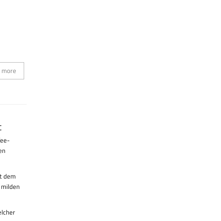
 more
t
fee-
en
it dem
 milden
elcher