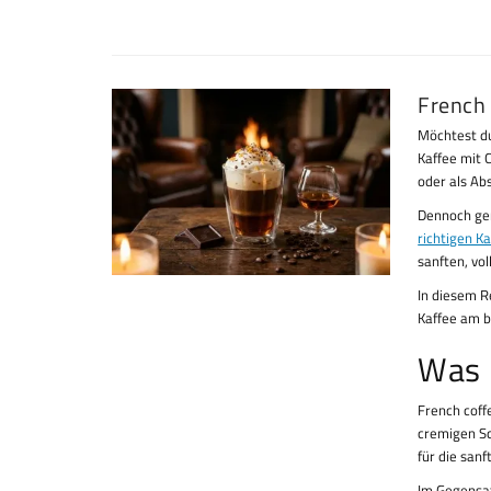
French
Möchtest du
Kaffee mit 
oder als Ab
Dennoch ger
richtigen Ka
sanften, vol
In diesem Re
Kaffee am b
Was 
French coff
cremigen Sc
für die san
Im Gegensa