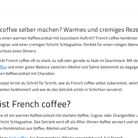
 coffee selber machen? Warmes und cremiges Reze
 einen warmen Kaffeecocktail mit luxuriösem Auftritt? French coffee kombinier
Cognac und einer cremigen Schicht Schlagsahne. Perfekt für einen ruhigen Ab
schluss eines Dinners.
ät French coffee oft zu stark, zu süß oder gerade zu fade im Geschmack. Mit d
ffee
und einer guten Balance zwischen Alkohol und Sahne bekommst du dagege
len Kaffeecocktail mit Charakter.
zept lernst du Schritt für Schritt, wie du French coffee selbst zubereitest, welc
esten funktioniert und wie du das Getränk schön in Schichten servierst.
ist French coffee?
ee ist ein warmer Kaffeecocktail mit starkem Kaffee, Cognac oder Orangenlikör 
hicht Schlagsahne. Das Getränk wird oft als After-Dinner-Kaffee serviert und is
fte Kombination aus Kaffee, Alkohol und Sahne.
tz zu
Irish coffee
, bei dem meistens Whisky verwendet wird, hat French