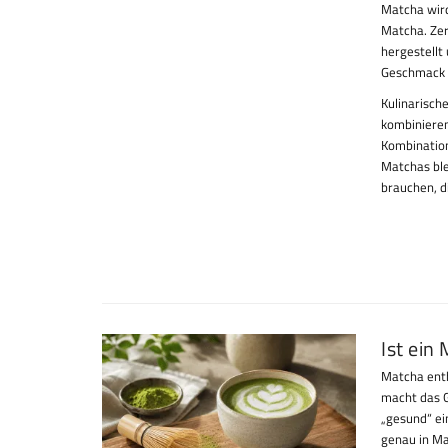
Matcha wird
Matcha. Zer
hergestellt
Geschmack i
Kulinarisch
kombinieren
Kombination
Matchas ble
brauchen, d
Ist ein
Matcha enth
macht das G
„gesund“ ein
genau in Ma